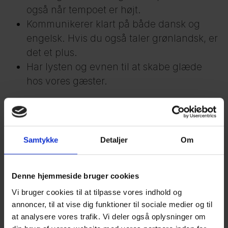
også når tempoet er højt.
Kommunikerer klart på både dansk og
engelsk. Hvis du også taler grønlandsk, er
det et plus.
Har lysten og evnen til at skabe glæde
hos vores gæster.
Vi tilbyder
En dynamisk arbejdsplads med flad
struktur, hvor du har både ansvar og
Samtykke
Detaljer
Om
indflydelse.
Mulighed for at bidrage med idéer og
Denne hjemmeside bruger cookies
udvikle dig i rollen.
Vi bruger cookies til at tilpasse vores indhold og
Løn efter kvalifikationer.
annoncer, til at vise dig funktioner til sociale medier og til
at analysere vores trafik. Vi deler også oplysninger om
Om os