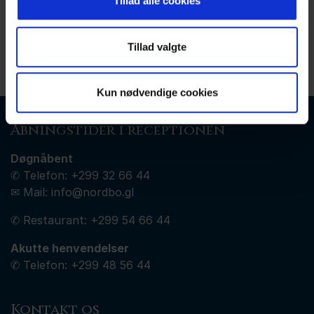
Tillad alle cookies
Vi ser frem til at høre fra dig!
Tillad valgte
Tilbage til Ledige stillinger
Kun nødvendige cookies
Åbningstider i receptionen
Døgnåbent
✆ Telefon:
+299 32 66 44
✉ Mail:
info@nordbo.gl
✆ Restaurant:
+299
54 66 44
Akutte henvendelser
✆ Telefon:
+299 48 56 44
Kontakt os