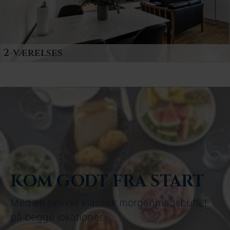
2-værelses
2-stjernet lejligheder hvor du og din familie bor
under hjemlige forhold. Alle med eget bad/toilet
og veludstyret køkken.
KOM GODT FRA START
Med en lækker klassisk morgenmadsbuffet
på begge lokationer.