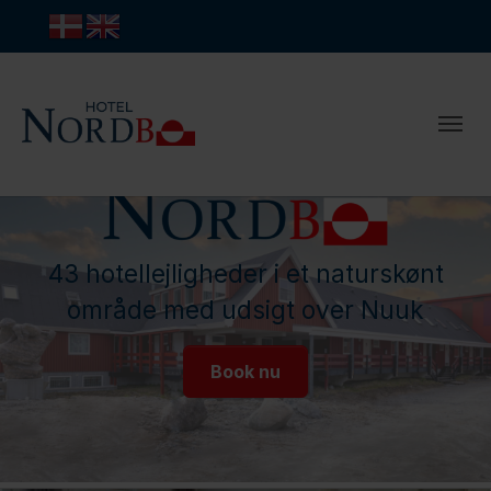
43 hotellejligheder i et naturskønt
område med udsigt over Nuuk
Book nu