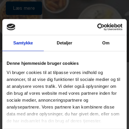
Læs mere
Samtykke
Detaljer
Om
Denne hjemmeside bruger cookies
Vi bruger cookies til at tilpasse vores indhold og
annoncer, til at vise dig funktioner til sociale medier og til
at analysere vores trafik. Vi deler også oplysninger om
din brug af vores website med vores partnere inden for
MØDE- OG KONFERENCE
sociale medier, annonceringspartnere og
analysepartnere. Vores partnere kan kombinere disse
data med andre oplysninger, du har givet dem, eller som
Mødelokaler med plads til op til 50
de har indsamlet fra din brug af deres tjenester.
deltagere – i rolige og professionelle