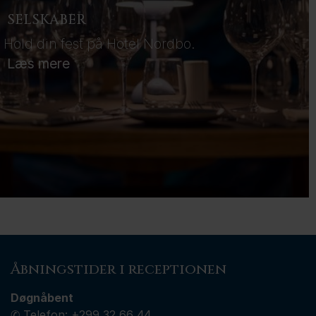
SELSKABER
Hold din fest på Hotel Nordbo.
Læs mere
Åbningstider i receptionen
Døgnåbent
✆ Telefon:
+299 32 66 44