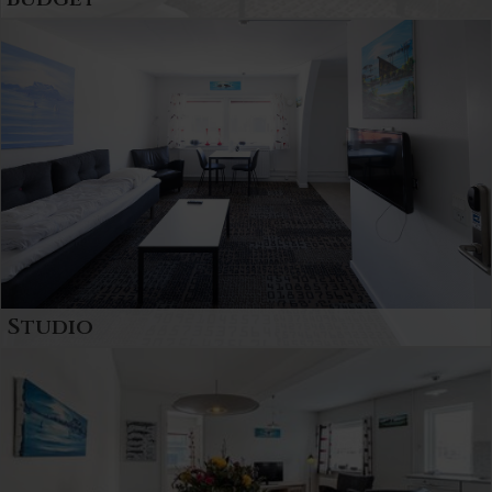
Premium lejligheder til 4 eller 5 personer.
Indrettet med veludstyret køkken, spiseplads og
sofa arrangement.
Studio
Deluxe lejligheder til 2 personer. Indrettet med
veludstyret køkkenafsnit, stole arrangement
samt en dobbeltseng.