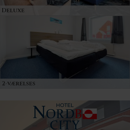
Deluxe
Deluxe lejligheder til 2 personer. Indrettet med
veludstyret køkkenafsnit, stole arrangement
samt en dobbeltseng.
2-værelses
2-stjernet lejligheder hvor du og din familie bor
under hjemlige forhold. Alle med eget bad/toilet
og veludstyret køkken.